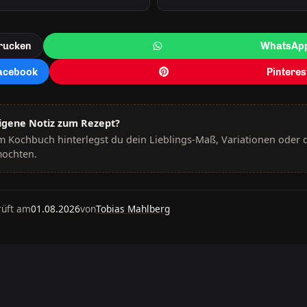
rucken
WhatsAp
acebook
Pinteres
igene Notiz zum Rezept?
m Kochbuch hinterlegst du dein Lieblings-Maß, Variationen oder d
ochten.
üft am
01.08.2026
von
Tobias Mahlberg