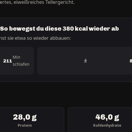
ertes, eiweißreiches Tellergericht.
So bewegst du diese 380 kcal wieder ab
nnst sie etwa so wieder abbauen:
Min
211
schlafen
28,0 g
46,0 g
Protein
Kohlenhydrate