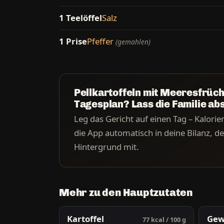
1 Teelöffel
Salz
1 Prise
Pfeffer
(gemahlen)
Pellkartoffeln mit Meeresfrüch
Tagesplan? Lass die Familie ab
Leg das Gericht auf einen Tag – Kalori
die App automatisch in deine Bilanz, dei
Hintergrund mit.
Mehr zu den Hauptzutaten
Kartoffel
Gew
77 kcal / 100 g