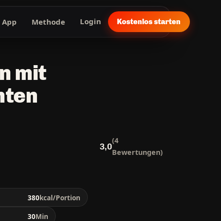
App
Methode
Login
Kostenlos starten
n mit
hten
(4
3,0
Bewertungen)
380
kcal/Portion
30
Min