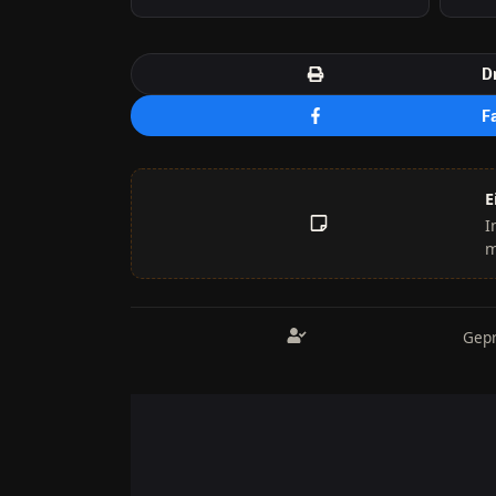
D
F
E
I
m
Gepr