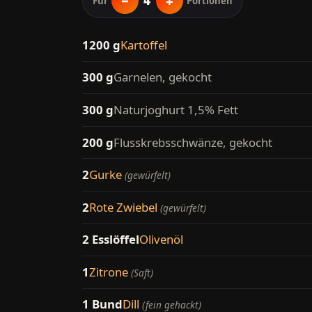
−
+
4
Für
Portionen
1200 g
Kartoffel
300 g
Garnelen, gekocht
300 g
Naturjoghurt 1,5% Fett
200 g
Flusskrebsschwänze, gekocht
2
Gurke
(gewürfelt)
2
Rote Zwiebel
(gewürfelt)
2 Esslöffel
Olivenöl
1
Zitrone
(Saft)
1 Bund
Dill
(fein gehackt)