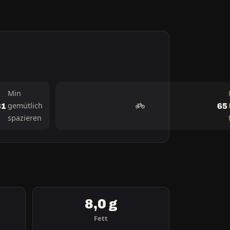
Min
gemütlich
81
65
spazieren
8,0 g
Fett