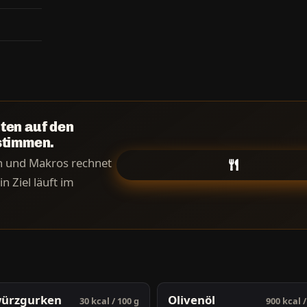
ten auf den
stimmen.
en und Makros rechnet
n Ziel läuft im
ürzgurken
Olivenöl
30 kcal / 100 g
900 kcal /