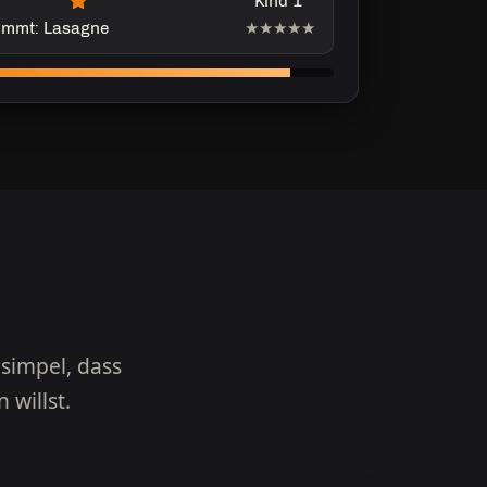
Kind 1
immt: Lasagne
★★★★★
 simpel, dass
willst.