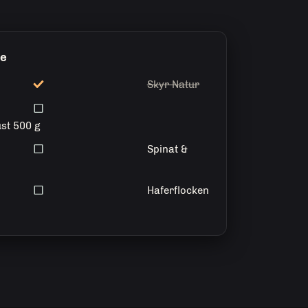
te
Skyr Natur
st 500 g
Spinat &
Haferflocken