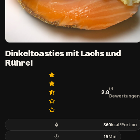
Dinkeltoasties mit Lachs und
Rührei
(4
2,8
Bewertungen
360
kcal/Portion
15
Min