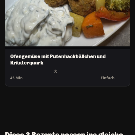
Ofengemüse mit Putenhackbällchen und
Kräuterquark
45 Min
Einfach
Diese 3 Rezepte passen ins gleiche