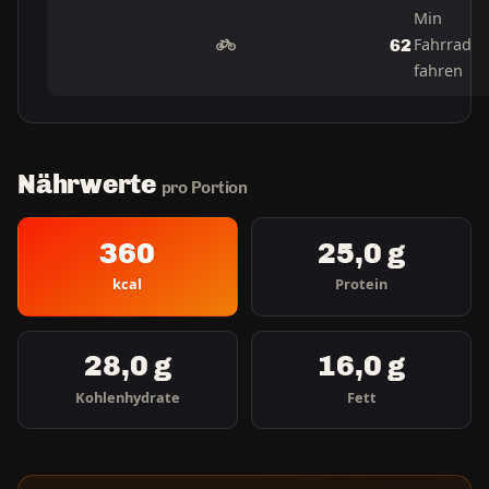
Min
Fahrrad
62
fahren
Nährwerte
pro Portion
360
25,0 g
kcal
Protein
28,0 g
16,0 g
Kohlenhydrate
Fett