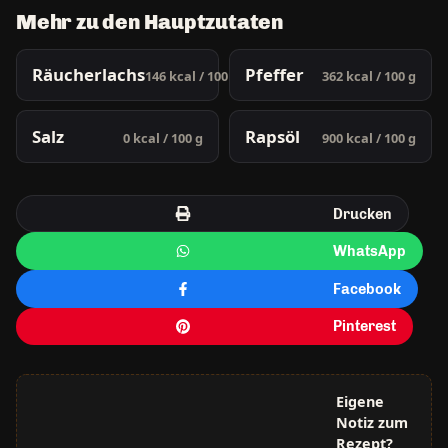
Mehr zu den Hauptzutaten
Räucherlachs
Pfeffer
146 kcal / 100 g
362 kcal / 100 g
Salz
Rapsöl
0 kcal / 100 g
900 kcal / 100 g
Drucken
WhatsApp
Facebook
Pinterest
Eigene
Notiz zum
Rezept?