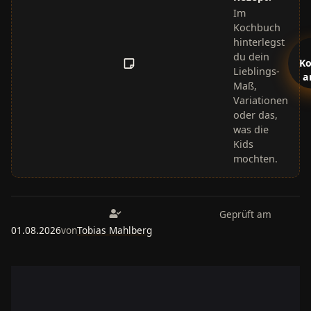
Im
Kochbuch
hinterlegst
du dein
K
Lieblings-
a
Maß,
Variationen
oder das,
was die
Kids
mochten.
Geprüft am
01.08.2026
von
Tobias Mahlberg