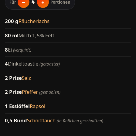
−
+
4
Für
Portionen
200 g
Räucherlachs
80 ml
Milch 1,5% Fett
8
Ei
(verquirlt)
4
Dinkeltoastie
(getoastet)
2 Prise
Salz
2 Prise
Pfeffer
(gemahlen)
1 Esslöffel
Rapsöl
0,5 Bund
Schnittlauch
(in Röllchen geschnitten)