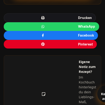
Drucken
WhatsApp
Facebook
Pinterest
Eigene
Notiz zum
Rezept?
Im
Kochbuch
hinterlegst
du dein
K
Lieblings-
a
Maß,