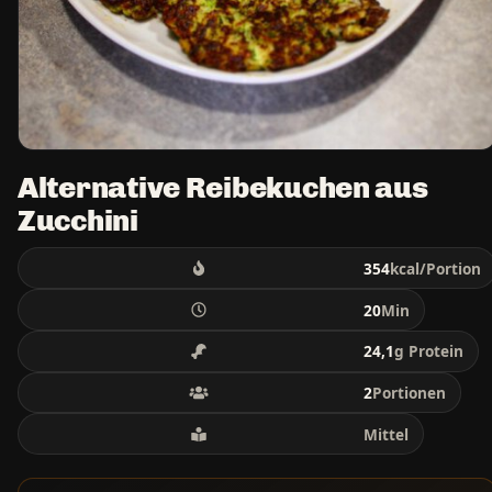
Alternative Reibekuchen aus
Zucchini
354
kcal/Portion
20
Min
24,1
g Protein
2
Portionen
Mittel