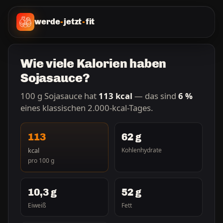
werde
-
jetzt
-
fit
Wie viele Kalorien haben
Sojasauce?
100 g Sojasauce hat
113 kcal
— das sind
6 %
eines klassischen 2.000-kcal-Tages.
113
62 g
kcal
Kohlenhydrate
pro 100 g
10,3 g
52 g
Eiweiß
Fett