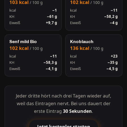
103 kcal
102 kcal
/ 100 g
/ 100 g
kcal
−1
kcal
−11
KH
−61 g
KH
−58,2 g
Eiweiß
+9,7 g
Eiweiß
−4 g
Senf mild Bio
Knoblauch
102 kcal
136 kcal
/ 100 g
/ 100 g
kcal
−11
kcal
+23
KH
−58,3 g
KH
−35 g
Eiweiß
−4,1 g
Eiweiß
−4,5 g
Jeder dritte hört nach drei Tagen wieder auf,
weil das Eintragen nervt. Bei uns dauert der
erste Eintrag
30 Sekunden
.