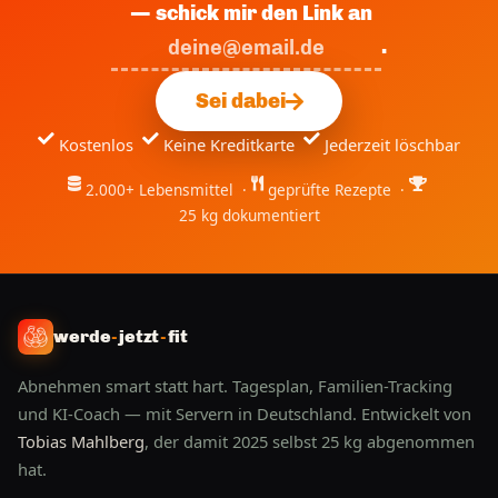
— schick mir den Link an
.
Sei dabei
Kostenlos
Keine Kreditkarte
Jederzeit löschbar
2.000+ Lebensmittel ·
geprüfte Rezepte ·
25 kg dokumentiert
werde
-
jetzt
-
fit
Abnehmen smart statt hart. Tagesplan, Familien-Tracking
und KI-Coach — mit Servern in Deutschland. Entwickelt von
Tobias Mahlberg
, der damit 2025 selbst 25 kg abgenommen
hat.