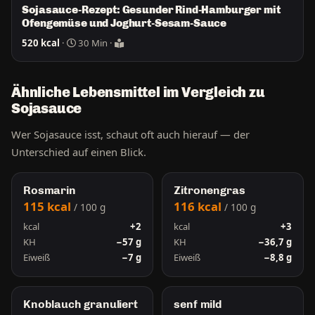
Sojasauce-Rezept: Gesunder Rind-Hamburger mit
Ofengemüse und Joghurt-Sesam-Sauce
520 kcal
·
30 Min ·
Ähnliche Lebensmittel im Vergleich zu
Sojasauce
Wer Sojasauce isst, schaut oft auch hierauf — der
Unterschied auf einen Blick.
Rosmarin
Zitronengras
115 kcal
116 kcal
/ 100 g
/ 100 g
kcal
+2
kcal
+3
KH
−57 g
KH
−36,7 g
Eiweiß
−7 g
Eiweiß
−8,8 g
Knoblauch granuliert
senf mild