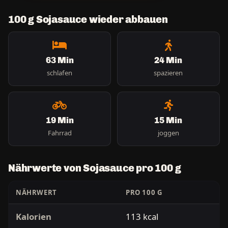
100 g Sojasauce wieder abbauen
63 Min
24 Min
schlafen
spazieren
19 Min
15 Min
Fahrrad
joggen
Nährwerte von Sojasauce pro 100 g
NÄHRWERT
PRO 100 G
Kalorien
113 kcal