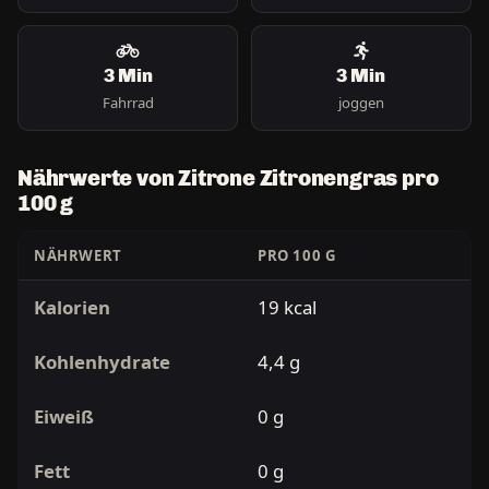
3 Min
3 Min
Fahrrad
joggen
Nährwerte von Zitrone Zitronengras pro
100 g
NÄHRWERT
PRO 100 G
Kalorien
19 kcal
Kohlenhydrate
4,4 g
Eiweiß
0 g
Fett
0 g