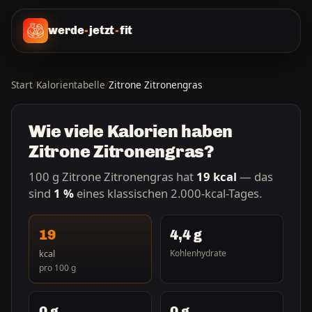
werde
-
jetzt
-
fit
Start
/
Kalorientabelle
/
Zitrone Zitronengras
Wie viele Kalorien haben
Zitrone Zitronengras?
100 g Zitrone Zitronengras hat
19 kcal
— das
sind
1 %
eines klassischen 2.000-kcal-Tages.
19
4,4 g
kcal
Kohlenhydrate
pro 100 g
0 g
0 g