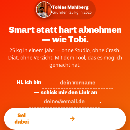
Tobias Mahlberg
Gründer · 25 kg in 2025
Smart statt hart abnehmen
— wie Tobi.
25 kg in einem Jahr — ohne Studio, ohne Crash-
Diät, ohne Verzicht. Mit dem Tool, das es möglich
gemacht hat.
Hi, ich bin
— schick mir den Link an
.
Sei
dabei