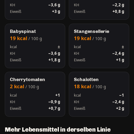
KH
−3,6 g
KH
−2,2 g
Eiweiß
+3 g
Eiweiß
+0,8 g
Babyspinat
Stangensellerie
19 kcal
19 kcal
/ 100 g
/ 100 g
kcal
±
kcal
±
KH
−3,6 g
KH
−2,4 g
Eiweiß
+1,8 g
Eiweiß
+1 g
Cherrytomaten
Schalotten
2 kcal
18 kcal
/ 100 g
/ 100 g
kcal
+1
kcal
−1
KH
−0,9 g
KH
−2,4 g
Eiweiß
+0,7 g
Eiweiß
+2 g
Mehr Lebensmittel in derselben Linie