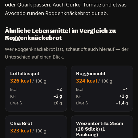
oder Quark passen. Auch Gurke, Tomate und etwas
Avocado runden Roggenknäckebrot gut ab.
Ähnliche Lebensmittel im Vergleich zu
Roggenknäckebrot
Wer Roggenknäckebrot isst, schaut oft auch hierauf — der
Unterschied auf einen Blick.
Löffelbisquit
Roggenmehl
326 kcal
324 kcal
/ 100 g
/ 100 g
kcal
−2
kcal
−4
KH
−2 g
KH
+2 g
Eiweiß
±0 g
Eiweiß
−1,4 g
Chia Brot
Weizentortilla 25cm
(18 Stück) (1
323 kcal
/ 100 g
Packung)