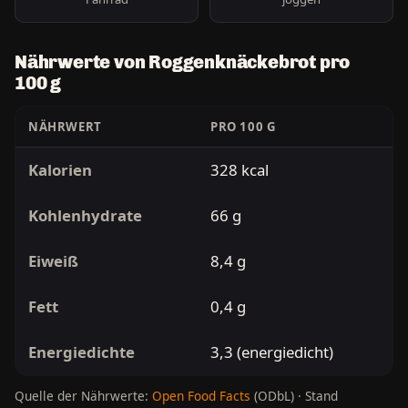
Nährwerte von Roggenknäckebrot pro
100 g
NÄHRWERT
PRO 100 G
Kalorien
328 kcal
Kohlenhydrate
66 g
Eiweiß
8,4 g
Fett
0,4 g
Energiedichte
3,3 (energiedicht)
Quelle der Nährwerte:
Open Food Facts
(ODbL) · Stand