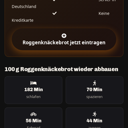
Deutschland
Keine
Kreditkarte
Roggenknäckebrot jetzt eintragen
100 g Roggenknäckebrot wieder abbauen
182 Min
70 Min
schlafen
spazieren
56 Min
44 Min
Fahrrad
joggen