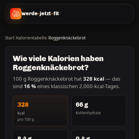
werde
-
jetzt
-
fit
Start
/
Kalorientabelle
/
Roggenknäckebrot
Wie viele Kalorien haben
Roggenknäckebrot?
100 g Roggenknäckebrot hat
328 kcal
— das
sind
16 %
eines klassischen 2.000-kcal-Tages.
328
66 g
kcal
Kohlenhydrate
pro 100 g
8,4 g
0,4 g