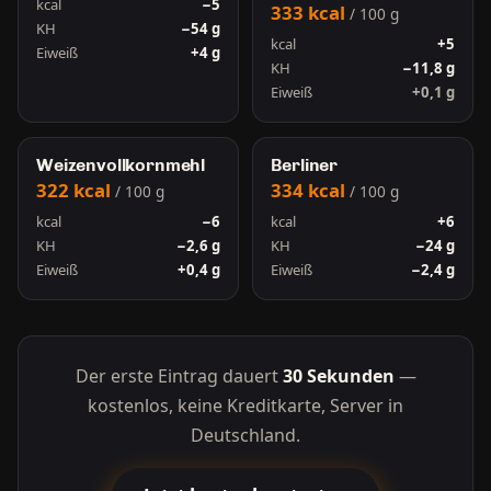
kcal
−5
333 kcal
/ 100 g
KH
−54 g
kcal
+5
Eiweiß
+4 g
KH
−11,8 g
Eiweiß
+0,1 g
Weizenvollkornmehl
Berliner
322 kcal
334 kcal
/ 100 g
/ 100 g
kcal
−6
kcal
+6
KH
−2,6 g
KH
−24 g
Eiweiß
+0,4 g
Eiweiß
−2,4 g
Der erste Eintrag dauert
30 Sekunden
—
kostenlos, keine Kreditkarte, Server in
Deutschland.