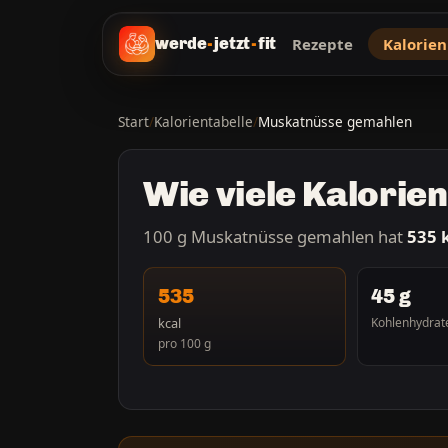
Rezepte
Kalorien
werde
-
jetzt
-
fit
Start
/
Kalorientabelle
/
Muskatnüsse gemahlen
Wie viele Kalori
100 g Muskatnüsse gemahlen hat
535 
535
45 g
kcal
Kohlenhydrat
pro 100 g