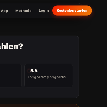
App
Methode
Login
Kostenlos starten
ahlen?
5,4
Energiedichte (energiedicht)