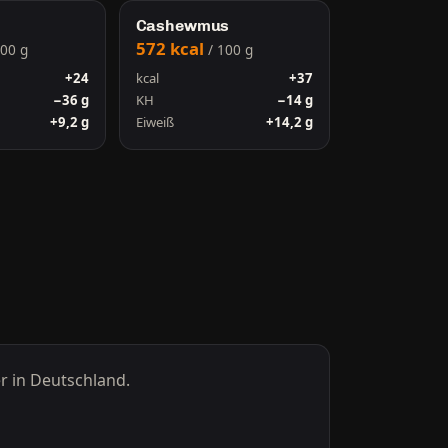
Cashewmus
572 kcal
100 g
/ 100 g
+24
kcal
+37
−36 g
KH
−14 g
+9,2 g
Eiweiß
+14,2 g
r in Deutschland.