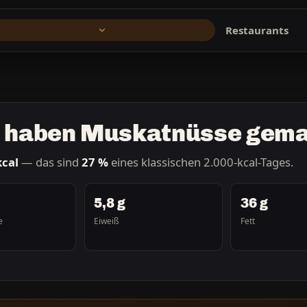
Restaurants
en haben Muskatnüsse gem
kcal
— das sind
27 %
eines klassischen 2.000-kcal-Tages.
5,8 g
36 g
e
Eiweiß
Fett