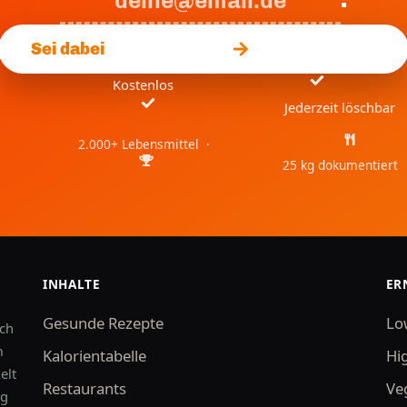
.
Sei dabei
Kostenlos
Jederzeit löschbar
2.000+ Lebensmittel ·
25 kg dokumentiert
INHALTE
ER
Gesunde Rezepte
Lo
uch
m
Kalorientabelle
Hi
elt
Restaurants
Ve
kg