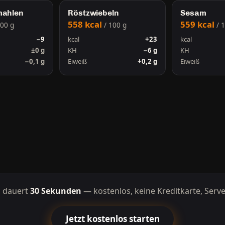
mahlen
Röstzwiebeln
Sesam
558 kcal
559 kcal
100 g
/ 100 g
/ 
−9
kcal
+23
kcal
±0 g
KH
−6 g
KH
−0,1 g
Eiweiß
+0,2 g
Eiweiß
g dauert
30 Sekunden
— kostenlos, keine Kreditkarte, Serve
Jetzt kostenlos starten