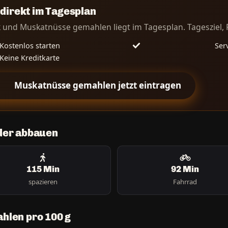
irekt im Tagesplan
k und Muskatnüsse gemahlen liegt im Tagesplan. Tagesziel, Fa
Kostenlos starten
Serv
Keine Kreditkarte
Muskatnüsse gemahlen jetzt eintragen
der abbauen
115 Min
92 Min
spazieren
Fahrrad
hlen pro 100 g