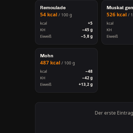
Remoulade
Muskat ge
54 kcal
526 kcal
/ 100 g
/ 
kcal
+5
kcal
KH
−45 g
KH
Eiweiß
−5,8 g
Eiweiß
Mohn
487 kcal
/ 100 g
kcal
−48
KH
−42 g
Eiweiß
+13,2 g
Der erste Eintra