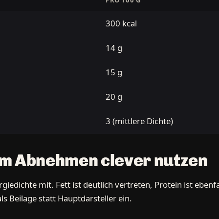
PRO 100 G
300 kcal
14 g
15 g
20 g
3 (mittlere Dichte)
im Abnehmen clever nutzen
edichte mit. Fett ist deutlich vertreten, Protein ist ebenf
s Beilage statt Hauptdarsteller ein.