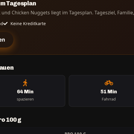
im Tagesplan
 und Chicken Nuggets liegt im Tagesplan. Tagesziel, Familie, 
nd
Keine Kreditkarte
en
bauen
64 Min
51 Min
spazieren
Fahrrad
o 100 g