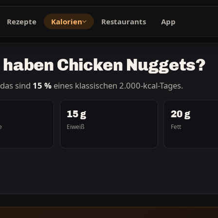
Rezepte
Kalorien
Restaurants
App
n haben Chicken Nuggets?
das sind
15 %
eines klassischen 2.000-kcal-Tages.
15 g
20 g
e
Eiweiß
Fett