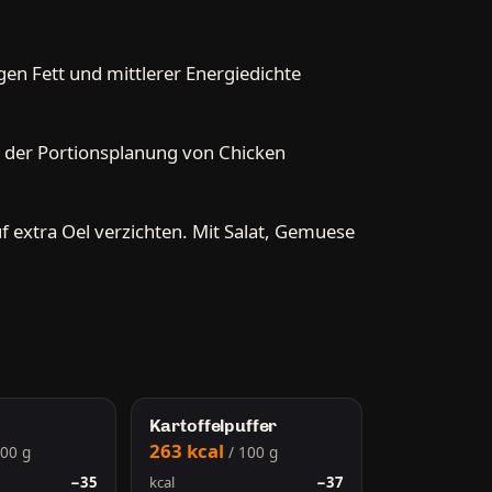
gen Fett und mittlerer Energiedichte
ei der Portionsplanung von Chicken
extra Oel verzichten. Mit Salat, Gemuese
Kartoffelpuffer
263 kcal
100 g
/ 100 g
−35
kcal
−37