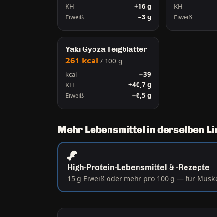
KH
+16 g
KH
Eiweiß
−3 g
Eiweiß
Yaki Gyoza Teigblätter
261 kcal
/ 100 g
kcal
−39
KH
+40,7 g
Eiweiß
−6,5 g
Mehr Lebensmittel in derselben Li
High-Protein-Lebensmittel & -Rezepte
15 g Eiweiß oder mehr pro 100 g — für Muskel