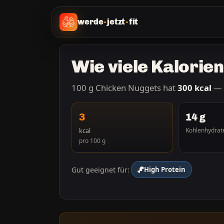
werde
-
jetzt
-
fit
Wie viele Kalorie
100 g Chicken Nuggets hat
300 kcal
— 
3
14 g
kcal
Kohlenhydrat
pro 100 g
Gut geeignet für:
High Protein