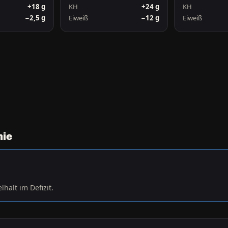
+18 g
KH
+24 g
KH
−2,5 g
Eiweiß
−12 g
Eiweiß
nie
halt im Defizit.