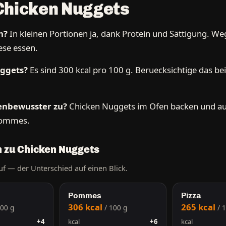
Chicken Nuggets
n?
In kleinen Portionen ja, dank Protein und Sättigung. We
ese essen.
uggets?
Es sind 300 kcal pro 100 g. Beruecksichtige das b
ienbewusster zu?
Chicken Nuggets im Ofen backen und auf 
Pommes.
h zu Chicken Nuggets
uf — der Unterschied auf einen Blick.
Pommes
Pizza
306 kcal
265 kcal
100 g
/ 100 g
/ 
+4
kcal
+6
kcal