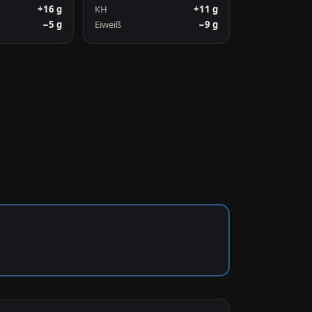
+16 g
KH
+11 g
−5 g
Eiweiß
−9 g