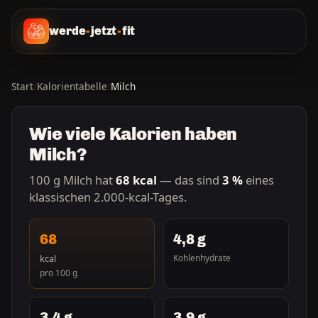
werde
-
jetzt
-
fit
Start
/
Kalorientabelle
/
Milch
Wie viele Kalorien haben
Milch?
100 g Milch hat
68 kcal
— das sind
3 %
eines
klassischen 2.000-kcal-Tages.
68
4,8 g
kcal
Kohlenhydrate
pro 100 g
3,4 g
3,9 g