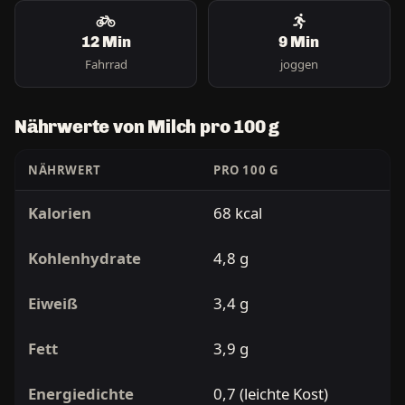
12 Min
9 Min
Fahrrad
joggen
Nährwerte von Milch pro 100 g
NÄHRWERT
PRO 100 G
Kalorien
68 kcal
Kohlenhydrate
4,8 g
Eiweiß
3,4 g
Fett
3,9 g
Energiedichte
0,7 (leichte Kost)