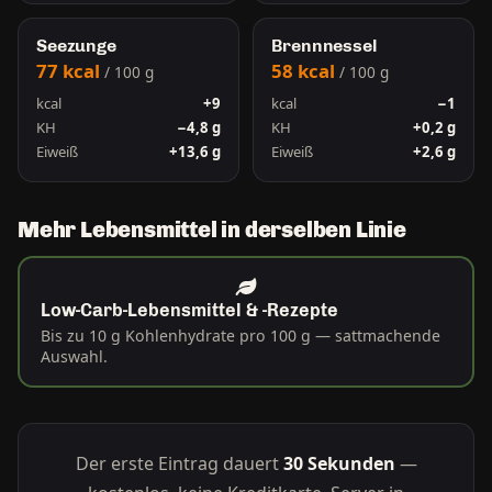
Seezunge
Brennnessel
77 kcal
58 kcal
/ 100 g
/ 100 g
kcal
+9
kcal
−1
KH
−4,8 g
KH
+0,2 g
Eiweiß
+13,6 g
Eiweiß
+2,6 g
Mehr Lebensmittel in derselben Linie
Low-Carb-Lebensmittel & -Rezepte
Bis zu 10 g Kohlenhydrate pro 100 g — sattmachende
Auswahl.
Der erste Eintrag dauert
30 Sekunden
—