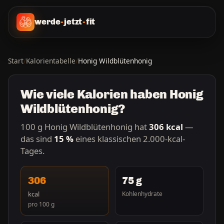
werde
-
jetzt
-
fit
Start
/
Kalorientabelle
/
Honig Wildblütenhonig
Wie viele Kalorien haben Honig
Wildblütenhonig?
100 g Honig Wildblütenhonig hat
306 kcal
—
das sind
15 %
eines klassischen 2.000-kcal-
Tages.
306
75 g
kcal
Kohlenhydrate
pro 100 g