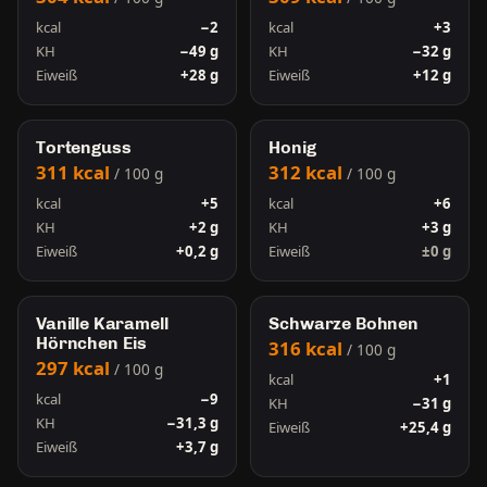
kcal
−2
kcal
+3
KH
−49 g
KH
−32 g
Eiweiß
+28 g
Eiweiß
+12 g
Tortenguss
Honig
311 kcal
312 kcal
/ 100 g
/ 100 g
kcal
+5
kcal
+6
KH
+2 g
KH
+3 g
Eiweiß
+0,2 g
Eiweiß
±0 g
Vanille Karamell
Schwarze Bohnen
Hörnchen Eis
316 kcal
/ 100 g
297 kcal
/ 100 g
kcal
+1
kcal
−9
KH
−31 g
KH
−31,3 g
Eiweiß
+25,4 g
Eiweiß
+3,7 g