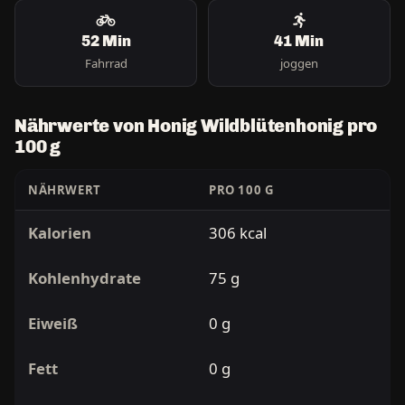
52 Min
41 Min
Fahrrad
joggen
Nährwerte von Honig Wildblütenhonig pro
100 g
NÄHRWERT
PRO 100 G
Kalorien
306 kcal
Kohlenhydrate
75 g
Eiweiß
0 g
Fett
0 g