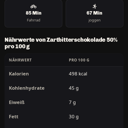
85 Min
67 Min
Fahrrad
joggen
Nährwerte von Zartbitterschokolade 50%
pro 100 g
NÄHRWERT
PRO 100 G
Kalorien
498 kcal
Kohlenhydrate
45 g
Eiweiß
7 g
Fett
30 g