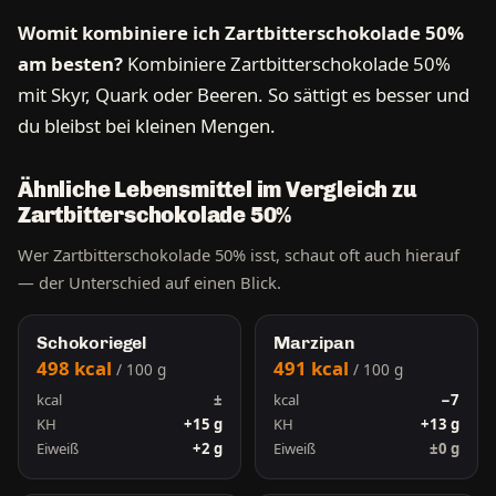
Womit kombiniere ich Zartbitterschokolade 50%
am besten?
Kombiniere Zartbitterschokolade 50%
mit Skyr, Quark oder Beeren. So sättigt es besser und
du bleibst bei kleinen Mengen.
Ähnliche Lebensmittel im Vergleich zu
Zartbitterschokolade 50%
Wer Zartbitterschokolade 50% isst, schaut oft auch hierauf
— der Unterschied auf einen Blick.
Schokoriegel
Marzipan
498 kcal
491 kcal
/ 100 g
/ 100 g
kcal
±
kcal
−7
KH
+15 g
KH
+13 g
Eiweiß
+2 g
Eiweiß
±0 g