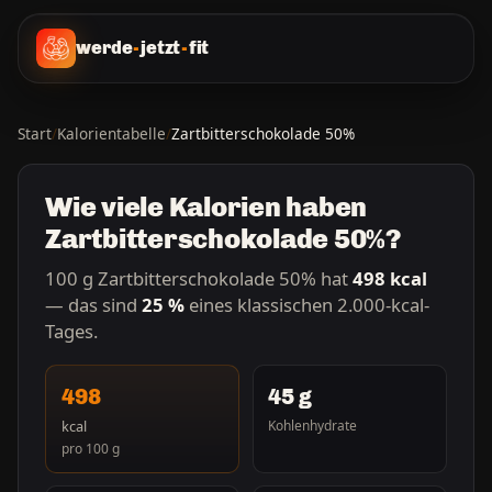
werde
-
jetzt
-
fit
Start
/
Kalorientabelle
/
Zartbitterschokolade 50%
Wie viele Kalorien haben
Zartbitterschokolade 50%?
100 g Zartbitterschokolade 50% hat
498 kcal
— das sind
25 %
eines klassischen 2.000-kcal-
Tages.
498
45 g
kcal
Kohlenhydrate
pro 100 g