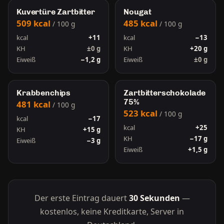
Kuvertüre Zartbitter
Nougat
509 kcal
485 kcal
/ 100 g
/ 100 g
kcal
+11
kcal
−13
KH
±0 g
KH
+20 g
Eiweiß
−1,2 g
Eiweiß
±0 g
Krabbenchips
Zartbitterschokolade
75%
481 kcal
/ 100 g
523 kcal
/ 100 g
kcal
−17
kcal
+25
KH
+15 g
KH
−17 g
Eiweiß
−3 g
Eiweiß
+1,5 g
Der erste Eintrag dauert
30 Sekunden
—
kostenlos, keine Kreditkarte, Server in