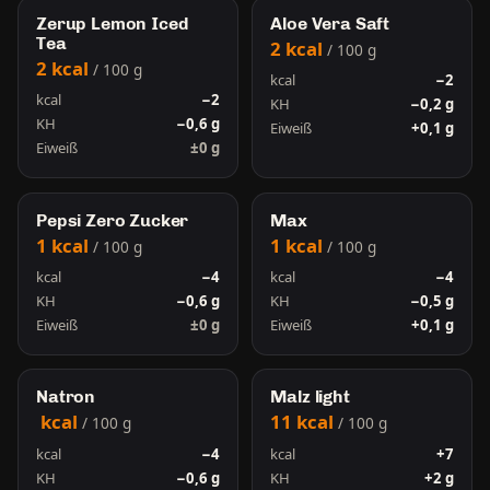
Zerup Lemon Iced
Aloe Vera Saft
Tea
2 kcal
/ 100 g
2 kcal
/ 100 g
kcal
−2
kcal
−2
KH
−0,2 g
KH
−0,6 g
Eiweiß
+0,1 g
Eiweiß
±0 g
Pepsi Zero Zucker
Max
1 kcal
1 kcal
/ 100 g
/ 100 g
kcal
−4
kcal
−4
KH
−0,6 g
KH
−0,5 g
Eiweiß
±0 g
Eiweiß
+0,1 g
Natron
Malz light
kcal
11 kcal
/ 100 g
/ 100 g
kcal
−4
kcal
+7
KH
−0,6 g
KH
+2 g