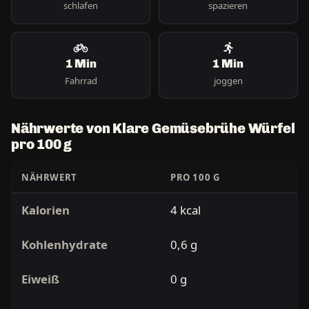
schlafen
spazieren
1 Min
1 Min
Fahrrad
joggen
Nährwerte von Klare Gemüsebrühe Würfel
pro 100 g
NÄHRWERT
PRO 100 G
Kalorien
4 kcal
Kohlenhydrate
0,6 g
Eiweiß
0 g