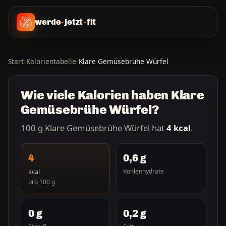
werde
-
jetzt
-
fit
Start
/
Kalorientabelle
/
Klare Gemüsebrühe Würfel
Wie viele Kalorien haben Klare
Gemüsebrühe Würfel?
100 g Klare Gemüsebrühe Würfel hat
4 kcal
.
4
0,6 g
kcal
Kohlenhydrate
pro 100 g
0 g
0,2 g