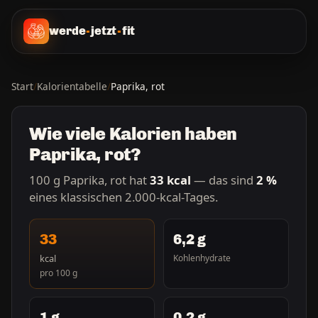
werde
-
jetzt
-
fit
Start
/
Kalorientabelle
/
Paprika, rot
Wie viele Kalorien haben
Paprika, rot?
100 g Paprika, rot hat
33 kcal
— das sind
2 %
eines klassischen 2.000-kcal-Tages.
33
6,2 g
kcal
Kohlenhydrate
pro 100 g
1 g
0,2 g