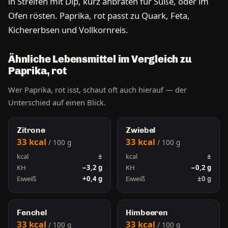
in Streifen mit Dip, kurz anbraten für Süße, oder im
Ofen rösten. Paprika, rot passt zu Quark, Feta,
Kichererbsen und Vollkornreis.
Ähnliche Lebensmittel im Vergleich zu
Paprika, rot
Wer Paprika, rot isst, schaut oft auch hierauf — der
Unterschied auf einen Blick.
Zitrone
Zwiebel
33 kcal
33 kcal
/ 100 g
/ 100 g
kcal
±
kcal
±
KH
−3,2 g
KH
−0,2 g
Eiweiß
+0,4 g
Eiweiß
±0 g
Fenchel
Himbeeren
33 kcal
33 kcal
/ 100 g
/ 100 g