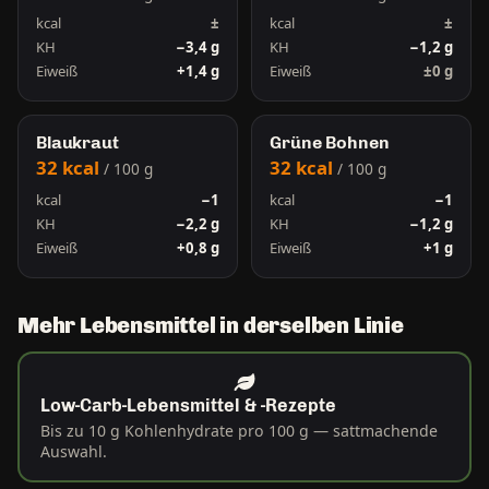
kcal
±
kcal
±
KH
−3,4 g
KH
−1,2 g
Eiweiß
+1,4 g
Eiweiß
±0 g
Blaukraut
Grüne Bohnen
32 kcal
32 kcal
/ 100 g
/ 100 g
kcal
−1
kcal
−1
KH
−2,2 g
KH
−1,2 g
Eiweiß
+0,8 g
Eiweiß
+1 g
Mehr Lebensmittel in derselben Linie
Low-Carb-Lebensmittel & -Rezepte
Bis zu 10 g Kohlenhydrate pro 100 g — sattmachende
Auswahl.