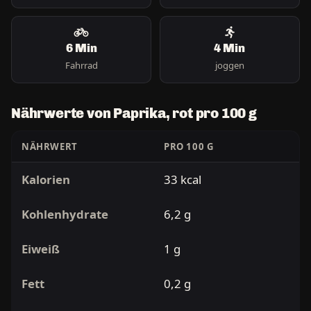
6 Min
4 Min
Fahrrad
joggen
Nährwerte von Paprika, rot pro 100 g
NÄHRWERT
PRO 100 G
Kalorien
33 kcal
Kohlenhydrate
6,2 g
Eiweiß
1 g
Fett
0,2 g