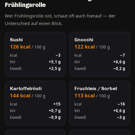
Frühlingsrolle
Wer Frühlingsrolle isst, schaut oft auch hierauf — der
Unterschied auf einen Blick.
Sushi
Gnocchi
126 kcal
122 kcal
/ 100 g
/ 100 g
kcal
−3
kcal
−7
KH
+5,1 g
KH
+6,6 g
Eiweiß
+2,5 g
Eiweiß
−0,2 g
Kartoffelrösti
Fruchteis / Sorbet
144 kcal
113 kcal
/ 100 g
/ 100 g
kcal
+15
kcal
−16
KH
+0,7 g
KH
+6,6 g
Eiweiß
−0,9 g
Eiweiß
−3 g