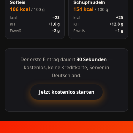
Softeis
Schupfnudeln
106 kcal
154 kcal
/ 100 g
/ 100 g
kcal
−23
kcal
+25
KH
+1,6 g
KH
+12,8 g
Eiweiß
−2 g
Eiweiß
−1 g
Der erste Eintrag dauert
30 Sekunden
—
kostenlos, keine Kreditkarte, Server in
Deutschland.
Jetzt kostenlos starten