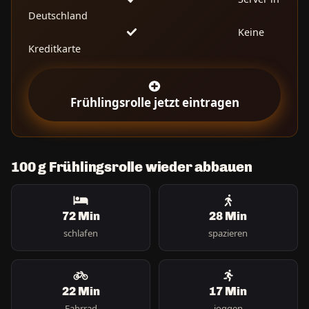
Deutschland
Keine
Kreditkarte
Frühlingsrolle jetzt eintragen
100 g Frühlingsrolle wieder abbauen
72 Min
28 Min
schlafen
spazieren
22 Min
17 Min
Fahrrad
joggen