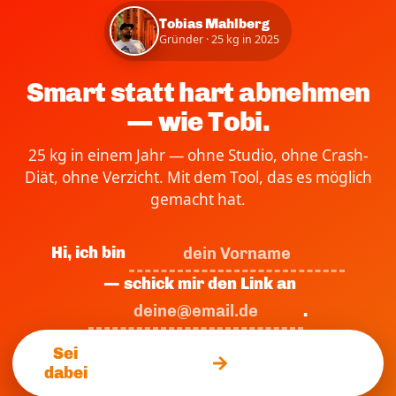
Tobias Mahlberg
Gründer · 25 kg in 2025
Smart statt hart abnehmen
— wie Tobi.
25 kg in einem Jahr — ohne Studio, ohne Crash-
Diät, ohne Verzicht. Mit dem Tool, das es möglich
gemacht hat.
Hi, ich bin
— schick mir den Link an
.
Sei
dabei