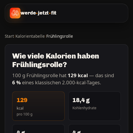
werde
-
jetzt
-
fit
Start
/
Kalorientabelle
/
Frühlingsrolle
Wie viele Kalorien haben
Frühlingsrolle?
100 g Frühlingsrolle hat
129 kcal
— das sind
6 %
eines klassischen 2.000-kcal-Tages.
129
18,4 g
kcal
Kohlenhydrate
pro 100 g
4 g
4 g