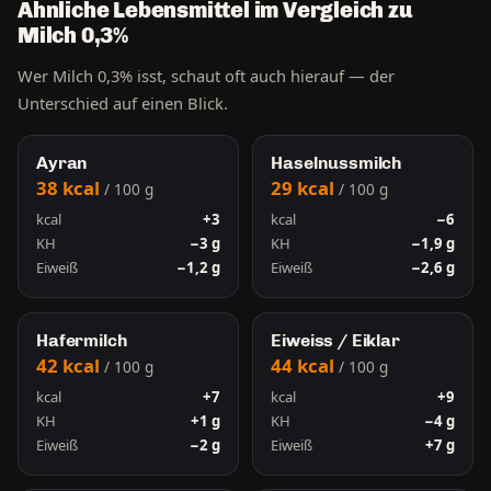
Ähnliche Lebensmittel im Vergleich zu
Milch 0,3%
Wer Milch 0,3% isst, schaut oft auch hierauf — der
Unterschied auf einen Blick.
Ayran
Haselnussmilch
38 kcal
29 kcal
/ 100 g
/ 100 g
kcal
+3
kcal
−6
KH
−3 g
KH
−1,9 g
Eiweiß
−1,2 g
Eiweiß
−2,6 g
Hafermilch
Eiweiss / Eiklar
42 kcal
44 kcal
/ 100 g
/ 100 g
kcal
+7
kcal
+9
KH
+1 g
KH
−4 g
Eiweiß
−2 g
Eiweiß
+7 g