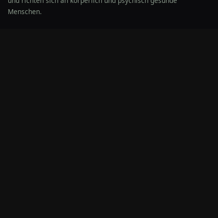
und richten sich an körperlich und psychisch gesunde
Menschen.