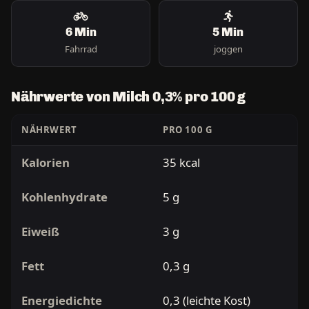
6 Min
5 Min
Fahrrad
joggen
Nährwerte von Milch 0,3% pro 100 g
NÄHRWERT
PRO 100 G
Kalorien
35 kcal
Kohlenhydrate
5 g
Eiweiß
3 g
Fett
0,3 g
Energiedichte
0,3 (leichte Kost)