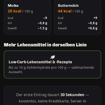
Molke
Buttermilch
26 kcal
44 kcal
/ 100 g
/ 100 g
kcal
−9
kcal
+9
KH
−0,6 g
KH
−0,8 g
Eiweiß
−1,5 g
Eiweiß
+0,8 g
Mehr Lebensmittel in derselben Linie
Low-Carb-Lebensmittel & -Rezepte
Bis zu 10 g Kohlenhydrate pro 100 g — sattmachende
Auswahl.
Der erste Eintrag dauert
30 Sekunden
—
kostenlos, keine Kreditkarte, Server in