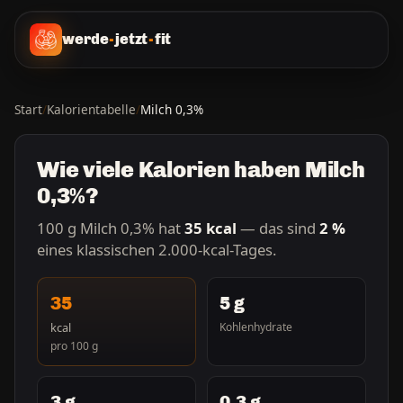
werde
-
jetzt
-
fit
Start
/
Kalorientabelle
/
Milch 0,3%
Wie viele Kalorien haben Milch
0,3%?
100 g Milch 0,3% hat
35 kcal
— das sind
2 %
eines klassischen 2.000-kcal-Tages.
35
5 g
kcal
Kohlenhydrate
pro 100 g
3 g
0,3 g