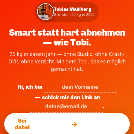
Tobias Mahlberg
Gründer · 25 kg in 2025
Smart statt hart abnehmen
— wie Tobi.
25 kg in einem Jahr — ohne Studio, ohne Crash-
Diät, ohne Verzicht. Mit dem Tool, das es möglich
gemacht hat.
Hi, ich bin
— schick mir den Link an
.
Sei
dabei