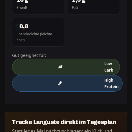
Eiweiß
Fett
0,8
Energiedichte (leichte
Kost)
Gut geeignet für:
Low
Carb
High
Protein
Tracke Languste direkt im Tagesplan
Statt jedes Mal nachzuschlagen: ein Klick und