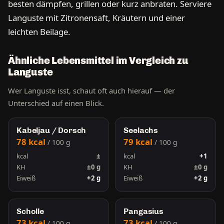
besten dämpfen, grillen oder kurz anbraten. Serviere
Languste mit Zitronensaft, Kräutern und einer
leichten Beilage.
Ähnliche Lebensmittel im Vergleich zu
Languste
Wer Languste isst, schaut oft auch hierauf — der
Unterschied auf einen Blick.
Kabeljau / Dorsch
Seelachs
78 kcal
79 kcal
/ 100 g
/ 100 g
kcal
±
kcal
+1
KH
±0 g
KH
±0 g
Eiweiß
+2 g
Eiweiß
+2 g
Scholle
Pangasius
73 kcal
73 kcal
/ 100 g
/ 100 g