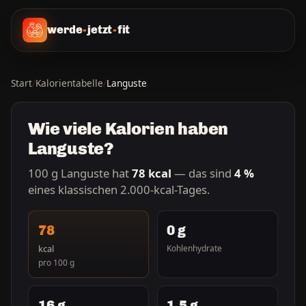
werde
-
jetzt
-
fit
Start
/
Kalorientabelle
/
Languste
Wie viele Kalorien haben
Languste?
100 g Languste hat
78 kcal
— das sind
4 %
eines klassischen 2.000-kcal-Tages.
78
0 g
kcal
Kohlenhydrate
pro 100 g
16 g
1,5 g