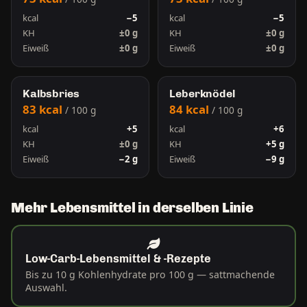
kcal
−5
kcal
−5
KH
±0 g
KH
±0 g
Eiweiß
±0 g
Eiweiß
±0 g
Kalbsbries
Leberknödel
83 kcal
84 kcal
/ 100 g
/ 100 g
kcal
+5
kcal
+6
KH
±0 g
KH
+5 g
Eiweiß
−2 g
Eiweiß
−9 g
Mehr Lebensmittel in derselben Linie
Low-Carb-Lebensmittel & -Rezepte
Bis zu 10 g Kohlenhydrate pro 100 g — sattmachende
Auswahl.