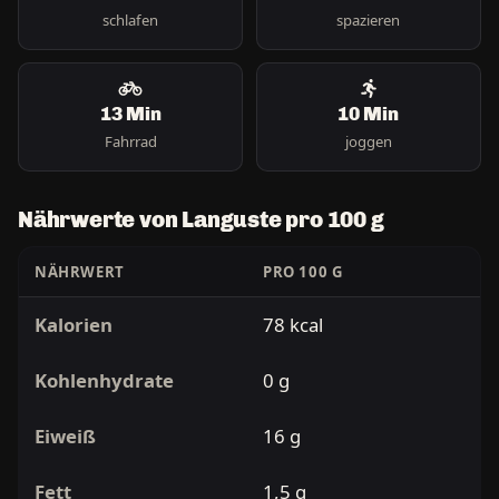
schlafen
spazieren
13 Min
10 Min
Fahrrad
joggen
Nährwerte von Languste pro 100 g
NÄHRWERT
PRO 100 G
Kalorien
78 kcal
Kohlenhydrate
0 g
Eiweiß
16 g
Fett
1,5 g