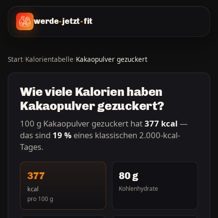
werde
-
jetzt
-
fit
Start
/
Kalorientabelle
/
Kakaopulver gezuckert
Wie viele Kalorien haben
Kakaopulver gezuckert?
100 g Kakaopulver gezuckert hat
377 kcal
—
das sind
19 %
eines klassischen 2.000-kcal-
Tages.
377
80 g
kcal
Kohlenhydrate
pro 100 g