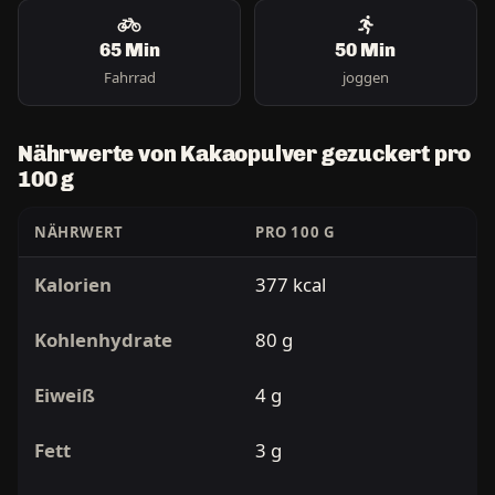
65 Min
50 Min
Fahrrad
joggen
Nährwerte von Kakaopulver gezuckert pro
100 g
NÄHRWERT
PRO 100 G
Kalorien
377 kcal
Kohlenhydrate
80 g
Eiweiß
4 g
Fett
3 g