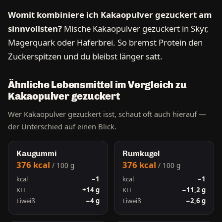
Womit kombiniere ich Kakaopulver gezuckert am
sinnvollsten?
Mische Kakaopulver gezuckert in Skyr,
Magerquark oder Haferbrei. So bremst Protein den
Zuckerspitzen und du bleibst länger satt.
Ähnliche Lebensmittel im Vergleich zu
Kakaopulver gezuckert
Wer Kakaopulver gezuckert isst, schaut oft auch hierauf —
der Unterschied auf einen Blick.
Kaugummi
Rumkugel
376 kcal
376 kcal
/ 100 g
/ 100 g
kcal
−1
kcal
−1
KH
+14 g
KH
−11,2 g
Eiweiß
−4 g
Eiweiß
−2,6 g