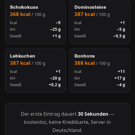
Schokokuss
Dominosteine
368 kcal
387 kcal
/ 100 g
/ 100 g
kcal
−9
kcal
+1
KH
−25 g
KH
−5 g
Eiweiß
+1 g
Eiweiß
−0,5 g
Lebkuchen
Bonbons
387 kcal
388 kcal
/ 100 g
/ 100 g
kcal
+1
kcal
+11
KH
−20 g
KH
+17 g
Eiweiß
+0,2 g
Eiweiß
−4 g
Der erste Eintrag dauert
30 Sekunden
—
kostenlos, keine Kreditkarte, Server in
Deutschland.