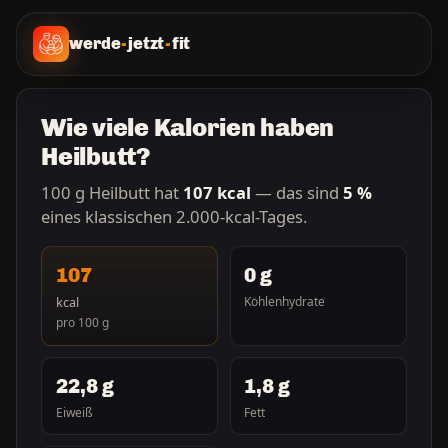
werde
-
jetzt
-
fit
Wie viele Kalorien haben
Heilbutt?
100 g Heilbutt hat
107 kcal
— das sind
5 %
eines klassischen 2.000-kcal-Tages.
107
0 g
kcal
Kohlenhydrate
pro 100 g
22,8 g
1,8 g
Eiweiß
Fett