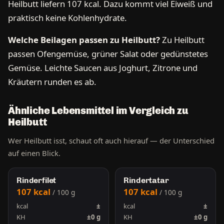
Heilbutt liefern 107 kcal. Dazu kommt viel Eiweiß und
praktisch keine Kohlenhydrate.
Welche Beilagen passen zu Heilbutt?
Zu Heilbutt
passen Ofengemüse, grüner Salat oder gedünstetes
Gemüse. Leichte Saucen aus Joghurt, Zitrone und
Kräutern runden es ab.
Ähnliche Lebensmittel im Vergleich zu
Heilbutt
Wer Heilbutt isst, schaut oft auch hierauf — der Unterschied
auf einen Blick.
Rinderfilet
Rindertatar
107 kcal
107 kcal
/ 100 g
/ 100 g
kcal
±
kcal
±
KH
±0 g
KH
±0 g