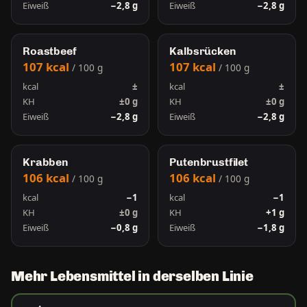
Eiweiß
−2,8 g
Eiweiß
−2,8 g
Roastbeef
Kalbsrücken
107 kcal
107 kcal
/ 100 g
/ 100 g
kcal
±
kcal
±
KH
±0 g
KH
±0 g
Eiweiß
−2,8 g
Eiweiß
−2,8 g
Krabben
Putenbrustfilet
106 kcal
106 kcal
/ 100 g
/ 100 g
kcal
−1
kcal
−1
KH
±0 g
KH
+1 g
Eiweiß
−0,8 g
Eiweiß
−1,8 g
Mehr Lebensmittel in derselben Linie