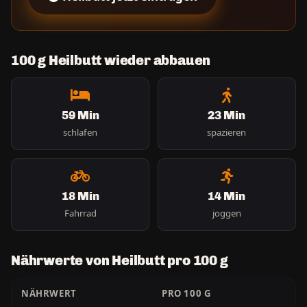
100 g Heilbutt wieder abbauen
59 Min
23 Min
schlafen
spazieren
18 Min
14 Min
Fahrrad
joggen
Nährwerte von Heilbutt pro 100 g
NÄHRWERT
PRO 100 G