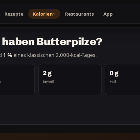
Rezepte
Kalorien
Restaurants
App
n haben Butterpilze?
nd
1 %
eines klassischen 2.000-kcal-Tages.
2 g
0 g
e
Eiweiß
Fett