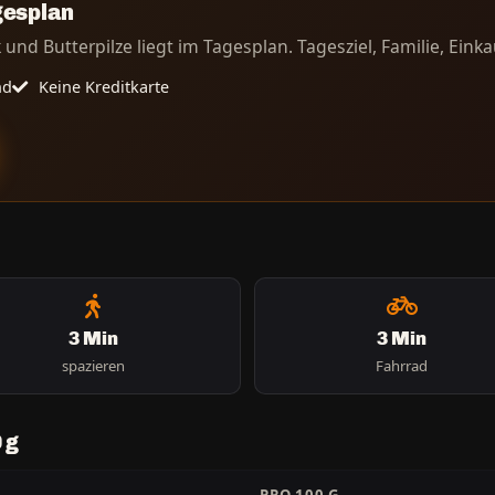
gesplan
und Butterpilze liegt im Tagesplan. Tagesziel, Familie, Einkau
nd
Keine Kreditkarte
3 Min
3 Min
spazieren
Fahrrad
 g