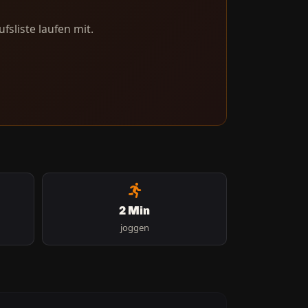
fsliste laufen mit.
2 Min
joggen