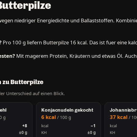
Butterpilze
wegen niedriger Energiedichte und Ballaststoffen. Kombinie
?
Pro 100 g liefern Butterpilze 16 kcal. Das ist fuer eine k
esten?
Mit magerem Protein, Kräutern und etwas Öl. Au
 zu Butterpilze
der Unterschied auf einen Blick.
ehl
Konjacnudeln gekocht
Johannisbr
6 kcal
37 kcal
0 g
/ 100 g
/ 10
+8
kcal
−1
kcal
±0 g
KH
±0 g
KH