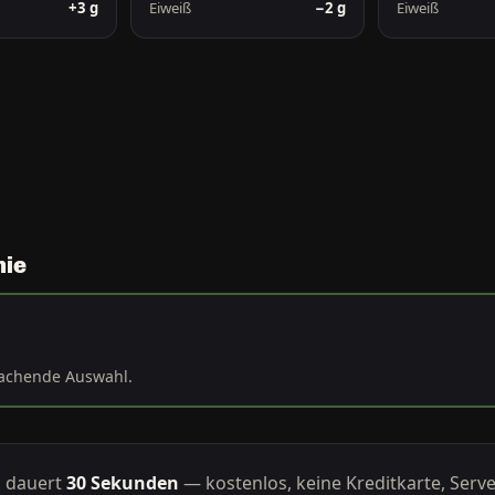
+3 g
Eiweiß
−2 g
Eiweiß
nie
machende Auswahl.
g dauert
30 Sekunden
— kostenlos, keine Kreditkarte, Serve