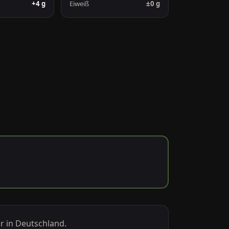
+4 g
Eiweiß
±0 g
r in Deutschland.