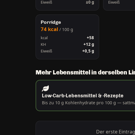
Eiweiß
±0 g
Eiweiß
Porridge
74 kcal
/ 100 g
kcal
+58
KH
+12 g
Eiweiß
+0,5 g
Mehr Lebensmittel in derselben Li
Low-Carb-Lebensmittel & -Rezepte
Bis zu 10 g Kohlenhydrate pro 100 g — satt
Der erste Eintra