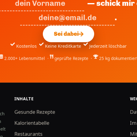
— schick mir 
.
Sei dabei
Kostenlos
Keine Kreditkarte
Jederzeit löschbar
2.000+ Lebensmittel ·
geprüfte Rezepte ·
25 kg dokumentier
INHALTE
WI
Gesunde Rezepte
Da
uch
m
Kalorientabelle
Im
elt
Restaurants
Mi
kg