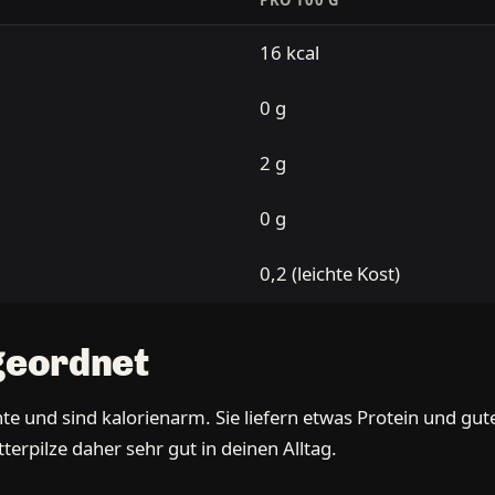
PRO 100 G
16 kcal
0 g
2 g
0 g
0,2 (leichte Kost)
ngeordnet
te und sind kalorienarm. Sie liefern etwas Protein und gute
rpilze daher sehr gut in deinen Alltag.