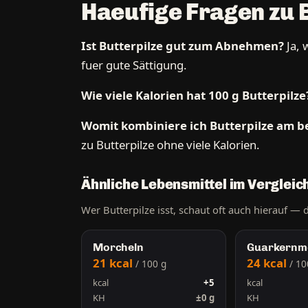
Haeufige Fragen zu 
Ist Butterpilze gut zum Abnehmen?
Ja, 
fuer gute Sättigung.
Wie viele Kalorien hat 100 g Butterpilze
Womit kombiniere ich Butterpilze am b
zu Butterpilze ohne viele Kalorien.
Ähnliche Lebensmittel im Vergleich
Wer Butterpilze isst, schaut oft auch hierauf — 
Morcheln
Guarkernm
21 kcal
24 kcal
/ 100 g
/ 10
kcal
+5
kcal
KH
±0 g
KH