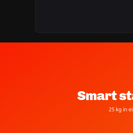
Smart st
25 kg in 