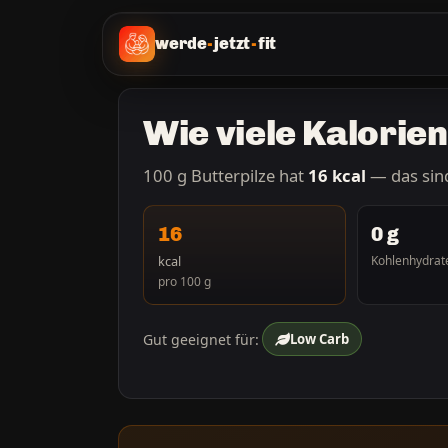
werde
-
jetzt
-
fit
Wie viele Kalorie
100 g Butterpilze hat
16 kcal
— das si
16
0 g
kcal
Kohlenhydrat
pro 100 g
Gut geeignet für:
Low Carb