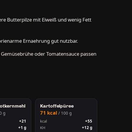
re Butterpilze mit Eiweiß und wenig Fett
alorienarme Ernaehrung gut nutzbar.
ch Gemüsebrühe oder Tomatensauce passen
otkernmehl
Kartoffelpüree
71 kcal
0 g
/ 100 g
+21
kcal
+55
+1 g
KH
+12 g