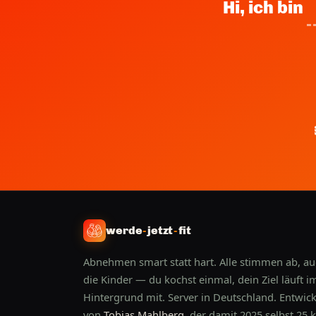
Hi, ich bin
werde
-
jetzt
-
fit
Abnehmen smart statt hart. Alle stimmen ab, a
die Kinder — du kochst einmal, dein Ziel läuft i
Hintergrund mit. Server in Deutschland. Entwick
von
Tobias Mahlberg
, der damit 2025 selbst 25 