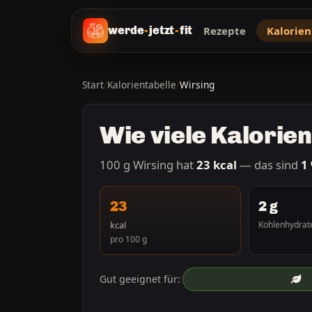
Rezepte
Kalorien
werde
-
jetzt
-
fit
Start
/
Kalorientabelle
/
Wirsing
Wie viele Kalorie
100 g Wirsing hat
23 kcal
— das sind
1
23
2 g
kcal
Kohlenhydrat
pro 100 g
Gut geeignet für: