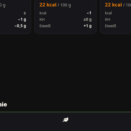
22 kcal
22 kcal
0 g
/ 100 g
/ 10
±
kcal
−1
kcal
−1 g
KH
±0 g
KH
−0,5 g
Eiweiß
+1 g
Eiweiß
nie