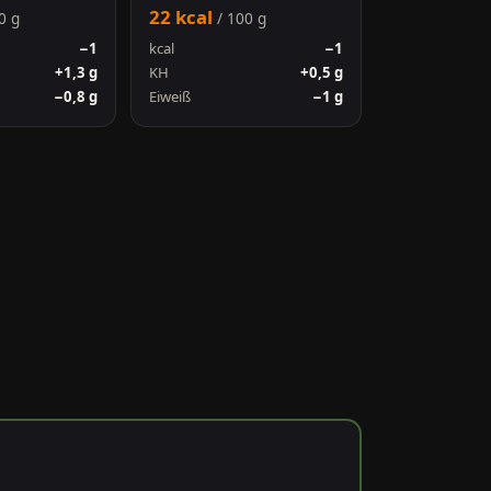
22 kcal
0 g
/ 100 g
−1
kcal
−1
+1,3 g
KH
+0,5 g
−0,8 g
Eiweiß
−1 g