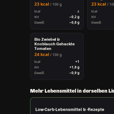
23 kcal
23 kcal
/ 100 g
/ 10
kcal
±
kcal
KH
−0,2 g
KH
Eiweiß
−0,8 g
Eiweiß
Bio Zwiebel &
Knoblauch Gehackte
Tomaten
24 kcal
/ 100 g
kcal
+1
KH
+1,8 g
Eiweiß
−0,9 g
Mehr Lebensmittel in derselben Li
Low-Carb-Lebensmittel & -Rezepte