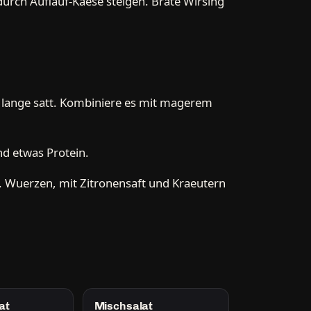
urch Auflauf-Kaese steigen. Brate Wirsing
g lange satt. Kombiniere es mit magerem
d etwas Protein.
 Wuerzen, mit Zitronensaft und Kraeutern
at
Mischsalat