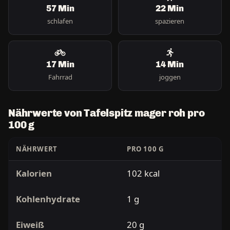
57 Min
22 Min
schlafen
spazieren
17 Min
14 Min
Fahrrad
joggen
Nährwerte von Tafelspitz mager roh pro
100 g
NÄHRWERT
PRO 100 G
Kalorien
102 kcal
Kohlenhydrate
1 g
Eiweiß
20 g