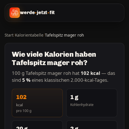
werde
-
jetzt
-
fit
Start
/
Kalorientabelle
/
Tafelspitz mager roh
Wie viele Kalorien haben
Tafelspitz mager roh?
100 g Tafelspitz mager roh hat
102 kcal
— das
sind
5 %
eines klassischen 2.000-kcal-Tages.
102
1 g
kcal
Kohlenhydrate
pro 100 g
20 g
2 g