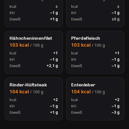
kcal
±
kcal
±
KH
−1 g
KH
−1 g
Eiweiß
+1 g
Eiweiß
±0 g
Hähncheninnenfilet
Pferdefleisch
103 kcal
103 kcal
/ 100 g
/ 100 g
kcal
+1
kcal
+1
KH
−1 g
KH
−1 g
Eiweiß
+2,1 g
Eiweiß
−1 g
Rinder-Hüftsteak
Entenleber
104 kcal
104 kcal
/ 100 g
/ 100 g
kcal
+2
kcal
+2
KH
−1 g
KH
−1 g
Eiweiß
+1 g
Eiweiß
−3 g