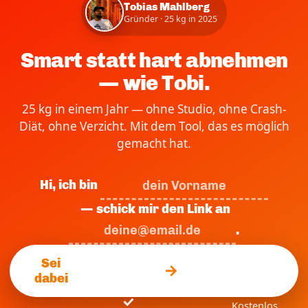
Tobias Mahlberg
Gründer · 25 kg in 2025
Smart statt hart abnehmen
— wie Tobi.
25 kg in einem Jahr — ohne Studio, ohne Crash-
Diät, ohne Verzicht. Mit dem Tool, das es möglich
gemacht hat.
Hi, ich bin
— schick mir den Link an
.
Sei
dabei
Kostenlos