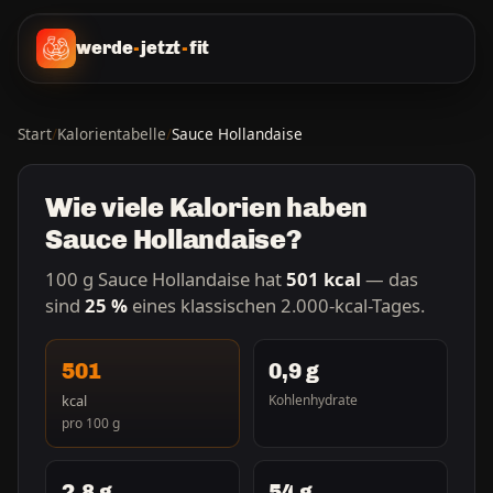
werde
-
jetzt
-
fit
Start
/
Kalorientabelle
/
Sauce Hollandaise
Wie viele Kalorien haben
Sauce Hollandaise?
100 g Sauce Hollandaise hat
501 kcal
— das
sind
25 %
eines klassischen 2.000-kcal-Tages.
501
0,9 g
kcal
Kohlenhydrate
pro 100 g
2,8 g
54 g