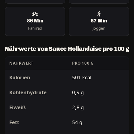
86 Min
67 Min
Fahrrad
joggen
Nährwerte von Sauce Hollandaise pro 100 g
NÄHRWERT
PRO 100 G
Kalorien
501 kcal
Kohlenhydrate
0,9 g
Eiweiß
2,8 g
Fett
54 g