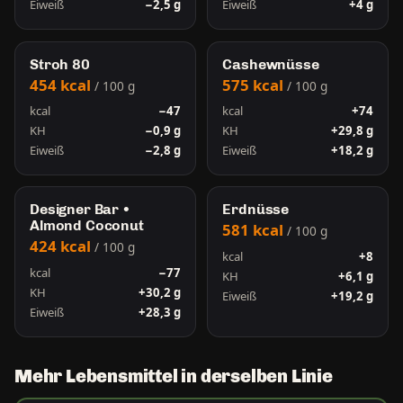
Eiweiß
−2,5 g
Eiweiß
+4 g
Stroh 80
Cashewnüsse
454 kcal
575 kcal
/ 100 g
/ 100 g
kcal
−47
kcal
+74
KH
−0,9 g
KH
+29,8 g
Eiweiß
−2,8 g
Eiweiß
+18,2 g
Designer Bar •
Erdnüsse
Almond Coconut
581 kcal
/ 100 g
424 kcal
/ 100 g
kcal
+8
kcal
−77
KH
+6,1 g
KH
+30,2 g
Eiweiß
+19,2 g
Eiweiß
+28,3 g
Mehr Lebensmittel in derselben Linie