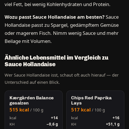
viel Fett, bei wenig Kohlenhydraten und Protein.
Wozu passt Sauce Hollandaise am besten?
Sauce
Hollandaise passt zu Spargel, gedämpftem Gemüse
oder magerem Fisch. Nimm wenig Sauce und mehr
Beilage mit Volumen.
Ähnliche Lebensmittel im Vergleich zu
Sauce Hollandaise
Wer Sauce Hollandaise isst, schaut oft auch hierauf — der
Unterschied auf einen Blick.
Kærgården Balance
Chips Red Paprika
gesalzen
Lays
515 kcal
517 kcal
/ 100 g
/ 100 g
kcal
+14
kcal
+16
KH
−0,6 g
KH
+51,1 g