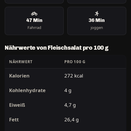
47 Min
36 Min
Fahrrad
joggen
Nährwerte von Fleischsalat pro 100 g
NÄHRWERT
PRO 100 G
Kalorien
272 kcal
Kohlenhydrate
4 g
Eiweiß
4,7 g
Fett
26,4 g