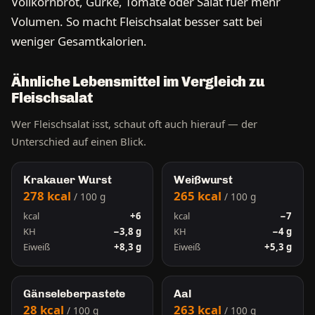
Vollkornbrot, Gurke, Tomate oder Salat fuer mehr
Volumen. So macht Fleischsalat besser satt bei
weniger Gesamtkalorien.
Ähnliche Lebensmittel im Vergleich zu
Fleischsalat
Wer Fleischsalat isst, schaut oft auch hierauf — der
Unterschied auf einen Blick.
Krakauer Wurst
Weißwurst
278 kcal
265 kcal
/ 100 g
/ 100 g
kcal
+6
kcal
−7
KH
−3,8 g
KH
−4 g
Eiweiß
+8,3 g
Eiweiß
+5,3 g
Gänseleberpastete
Aal
28 kcal
263 kcal
/ 100 g
/ 100 g