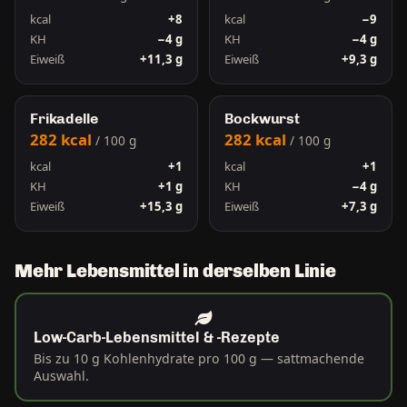
kcal
+8
kcal
−9
KH
−4 g
KH
−4 g
Eiweiß
+11,3 g
Eiweiß
+9,3 g
Frikadelle
Bockwurst
282 kcal
282 kcal
/ 100 g
/ 100 g
kcal
+1
kcal
+1
KH
+1 g
KH
−4 g
Eiweiß
+15,3 g
Eiweiß
+7,3 g
Mehr Lebensmittel in derselben Linie
Low-Carb-Lebensmittel & -Rezepte
Bis zu 10 g Kohlenhydrate pro 100 g — sattmachende
Auswahl.