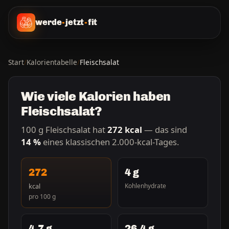
werde
-
jetzt
-
fit
Start
/
Kalorientabelle
/
Fleischsalat
Wie viele Kalorien haben
Fleischsalat?
100 g Fleischsalat hat
272 kcal
— das sind
14 %
eines klassischen 2.000-kcal-Tages.
272
4 g
kcal
Kohlenhydrate
pro 100 g
4,7 g
26,4 g